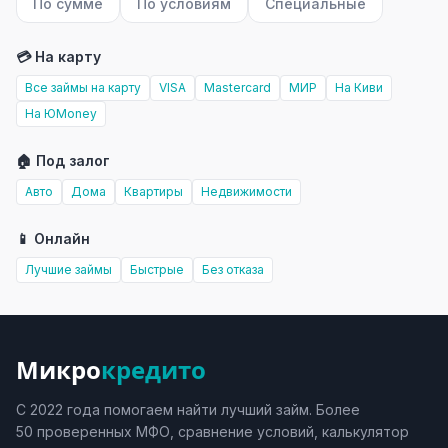
По сумме
По условиям
Специальные
💳 На карту
Все займы на карту
VISA
Mastercard
МИР
На Киви
На ЮMoney
🏠 Под залог
Авто
Дома
Квартиры
Недвижимости
📱 Онлайн
Лучшие займы
Быстрые
Без отказа
Микро
кредито
С 2022 года помогаем найти лучший займ. Более
50 проверенных МФО, сравнение условий, калькулятор