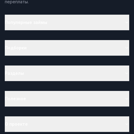
переплаты.
Популярные займы
Подборки
Разделы
Полезное
О проекте