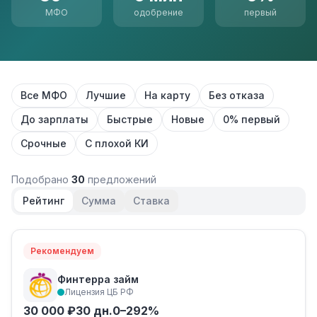
МФО
одобрение
первый
Все МФО
Лучшие
На карту
Без отказа
До зарплаты
Быстрые
Новые
0% первый
Срочные
С плохой КИ
Подобрано
30
предложений
Рейтинг
Сумма
Ставка
Рекомендуем
Финтерра займ
Лицензия ЦБ РФ
30 000 ₽
30 дн.
0–292%