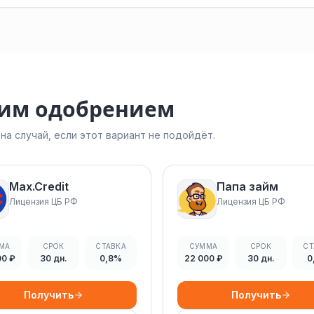
ким одобрением
а случай, если этот вариант не подойдёт.
Max.Credit
Папа займ
Лицензия ЦБ РФ
Лицензия ЦБ РФ
МА
СРОК
СТАВКА
СУММА
СРОК
СТ
00 ₽
30 дн.
0,8%
22 000 ₽
30 дн.
0
Получить
Получить