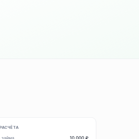
РАСЧЁТА
 займа
10 000 ₽