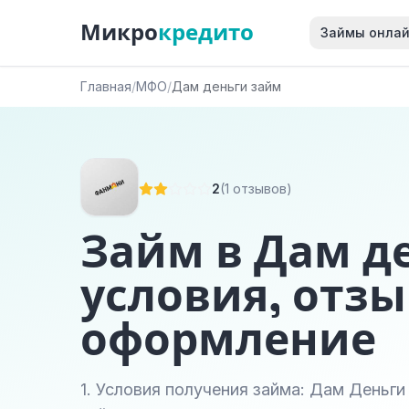
Микро
кредито
Займы онла
Главная
/
МФО
/
Дам деньги займ
2
(1 отзывов)
Займ в Дам д
условия, отзы
оформление
1. Условия получения займа: Дам Деньги