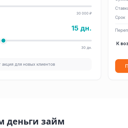
Ставк
30 000 ₽
Срок
15 дн.
Переп
К во
30 дн.
 акция для новых клиентов
П
м деньги займ