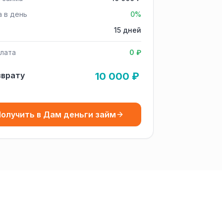
а в день
0%
15 дней
лата
0 ₽
зврату
10 000 ₽
олучить в Дам деньги займ