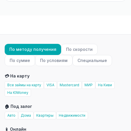
По методу получения
По скорости
По сумме
По условиям
Специальные
💳 На карту
Все займы на карту
VISA
Mastercard
МИР
На Киви
На ЮMoney
🏠 Под залог
Авто
Дома
Квартиры
Недвижимости
📱 Онлайн