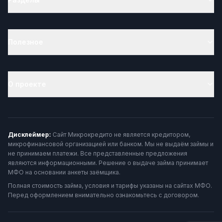
Полезное
О проекте
Дисклеймер:
Сайт Микрокредито не является кредитором,
микрофинансовой организацией или банком. Мы не выдаём займы и
не принимаем платежи. Все представленные предложения
являются информационными. Решение о выдаче займа принимает
МФО на основании анкеты заёмщика.
Полная стоимость займа, условия и тарифы указаны на сайтах МФО.
Перед оформлением внимательно ознакомьтесь с договором.