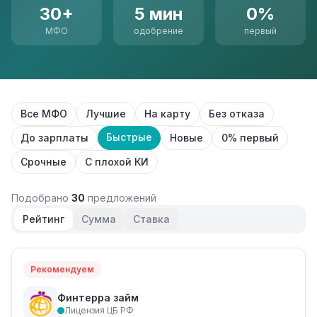
30+
5 мин
0%
МФО
одобрение
первый
Все МФО
Лучшие
На карту
Без отказа
Быстрые
До зарплаты
Новые
0% первый
Срочные
С плохой КИ
Подобрано
30
предложений
Рейтинг
Сумма
Ставка
Рекомендуем
Финтерра займ
Лицензия ЦБ РФ