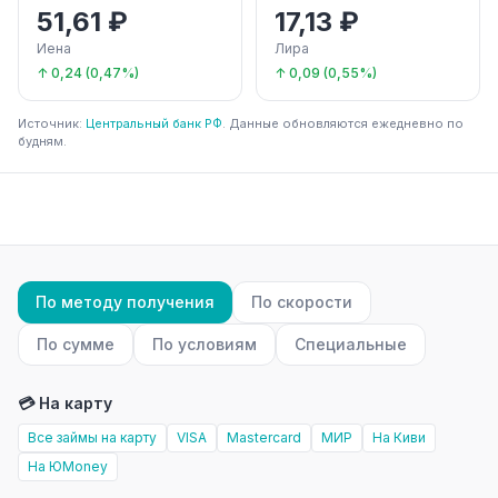
51,61 ₽
17,13 ₽
Иена
Лира
↑ 0,24 (0,47%)
↑ 0,09 (0,55%)
Источник:
Центральный банк РФ
. Данные обновляются ежедневно по
будням.
По методу получения
По скорости
По сумме
По условиям
Специальные
💳 На карту
Все займы на карту
VISA
Mastercard
МИР
На Киви
На ЮMoney