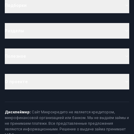
Подборки
Разделы
Полезное
О проекте
Дисклеймер:
Сайт Микрокредито не является кредитором,
микрофинансовой организацией или банком. Мы не выдаём займы и
не принимаем платежи. Все представленные предложения
являются информационными. Решение о выдаче займа принимает