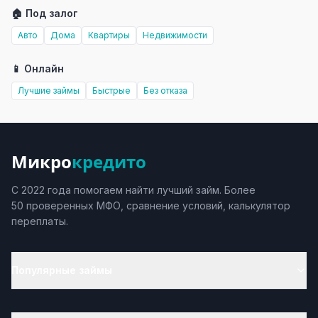
🏠 Под залог
Авто
Дома
Квартиры
Недвижимости
📱 Онлайн
Лучшие займы
Быстрые
Без отказа
Микро
кредито
С 2022 года помогаем найти лучший займ. Более
50 проверенных МФО, сравнение условий, калькулятор
переплаты.
Популярные займы