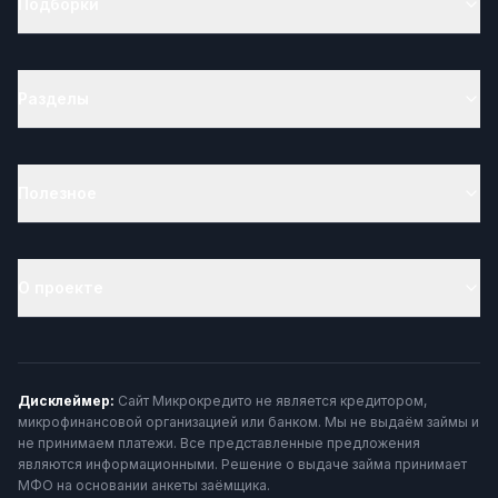
Подборки
Разделы
Полезное
О проекте
Дисклеймер:
Сайт Микрокредито не является кредитором,
микрофинансовой организацией или банком. Мы не выдаём займы и
не принимаем платежи. Все представленные предложения
являются информационными. Решение о выдаче займа принимает
МФО на основании анкеты заёмщика.