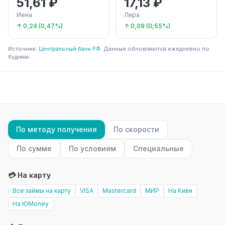
51,61 ₽
17,13 ₽
Иена
Лира
↑ 0,24 (0,47%)
↑ 0,09 (0,55%)
Источник:
Центральный банк РФ
. Данные обновляются ежедневно по
будням.
По методу получения
По скорости
По сумме
По условиям
Специальные
💳 На карту
Все займы на карту
VISA
Mastercard
МИР
На Киви
На ЮMoney