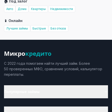
🏠 Под залог
Авто
Дома
Квартиры
Недвижимости
📱 Онлайн
Лучшие займы
Быстрые
Без отказа
Микро
кредито
С 2022 года помогаем найти лучший займ. Более
50 проверенных МФО, сравнение условий, калькулятор
переплаты.
Популярные займы