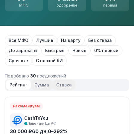
МФО
одобрение
первый
Все МФО
Лучшие
На карту
Без отказа
До зарплаты
Быстрые
Новые
0% первый
Срочные
С плохой КИ
Подобрано
30
предложений
Рейтинг
Сумма
Ставка
Рекомендуем
CashToYou
Лицензия ЦБ РФ
30 000 ₽
60 дн.
0–292%