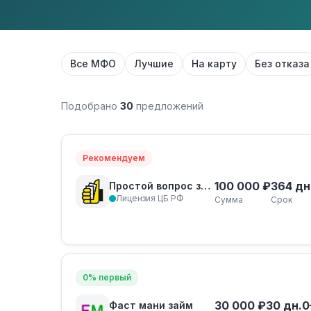
Все МФО
Лучшие
На карту
Без отказа
Подобрано
30
предложений
Рекомендуем
100 000 ₽
364 дн
Простой вопрос займ
Лицензия ЦБ РФ
Сумма
Срок
0% первый
30 000 ₽
30 дн.
0
Фаст мани займ