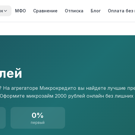
йн
МФО
Сравнение
Отписка
Блог
Оплата без
лей
у? На агрегаторе Микрокредито вы найдете лучшие п
формите микрозайм 2000 рублей онлайн без лишних 
0%
первый