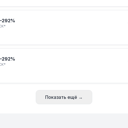
–292%
СК*
–292%
СК*
Показать ещё →