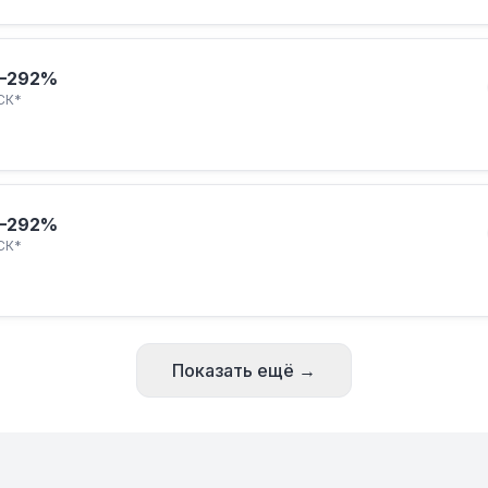
–292%
СК*
–292%
СК*
Показать ещё →