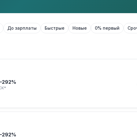
До зарплаты
Быстрые
Новые
0% первый
Сро
–292%
СК*
–292%