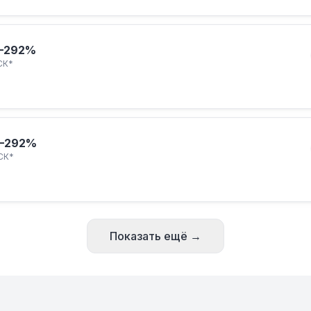
–292%
СК*
–292%
СК*
Показать ещё →