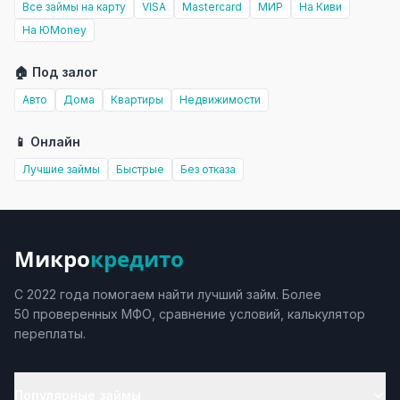
Все займы на карту
VISA
Mastercard
МИР
На Киви
На ЮMoney
🏠 Под залог
Авто
Дома
Квартиры
Недвижимости
📱 Онлайн
Лучшие займы
Быстрые
Без отказа
Микро
кредито
С 2022 года помогаем найти лучший займ. Более
50 проверенных МФО, сравнение условий, калькулятор
переплаты.
Популярные займы