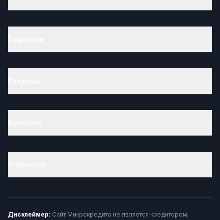
Подборки
Разделы
Полезное
О проекте
Дисклеймер:
Сайт Микрокредито не является кредитором,