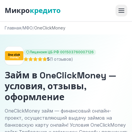
Микро
кредито
Главная
/
МФО
/
OneClickMoney
Лицензия ЦБ РФ 001503760007126
5
(1 отзывов)
Займ в OneClickMoney —
условия, отзывы,
оформление
OneClickMoney займ — финансовый онлайн-
проект, осуществляющий выдачу займов на
банковскую карту онлайн! Условия OneClickMoney