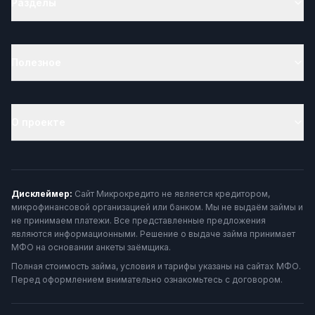
Разделы
Полезное
О проекте
Дисклеймер:
Сайт Микрокредито не является кредитором,
микрофинансовой организацией или банком. Мы не выдаём займы и
не принимаем платежи. Все представленные предложения
являются информационными. Решение о выдаче займа принимает
МФО на основании анкеты заёмщика.
Полная стоимость займа, условия и тарифы указаны на сайтах МФО.
Перед оформлением внимательно ознакомьтесь с договором.