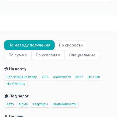
По методу получения
По скорости
По сумме
По условиям
Специальные
💳 На карту
Все займы на карту
VISA
Mastercard
МИР
На Киви
На ЮMoney
🏠 Под залог
Авто
Дома
Квартиры
Недвижимости
📱 Онлайн