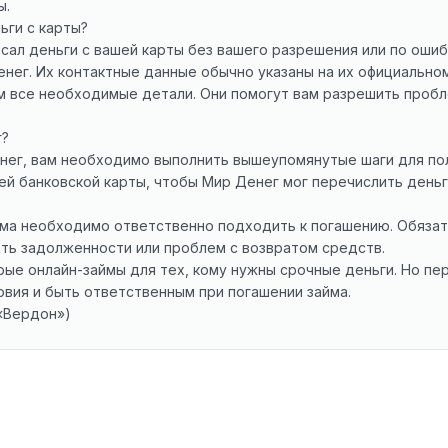
ы.
ьги с карты?
исал деньги с вашей карты без вашего разрешения или по ош
нег. Их контактные данные обычно указаны на их официальном
 все необходимые детали. Они помогут вам разрешить пробле
г?
енег, вам необходимо выполнить вышеупомянутые шаги для пол
ей банковской карты, чтобы Мир Денег мог перечислить деньг
йма необходимо ответственно подходить к погашению. Обязат
ать задолженности или проблем с возвратом средств.
е онлайн-займы для тех, кому нужны срочные деньги. Но пере
вия и быть ответственным при погашении займа.
«Вердон»)