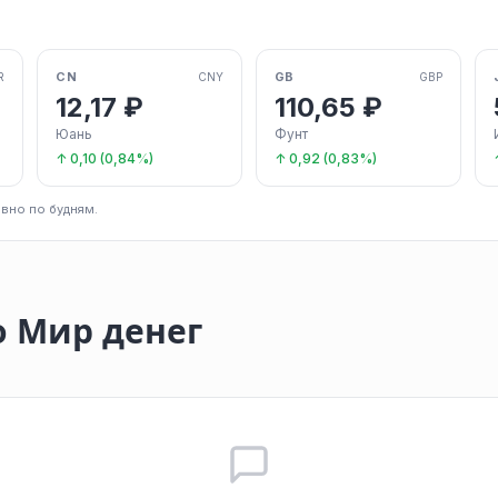
CN
GB
R
CNY
GBP
12,17 ₽
110,65 ₽
Юань
Фунт
↑ 0,10 (0,84%)
↑ 0,92 (0,83%)
вно по будням.
 Мир денег