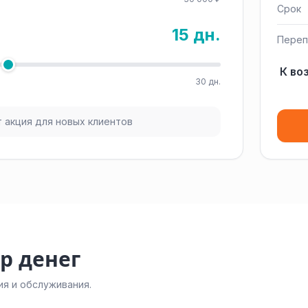
Срок
15 дн.
Переп
К во
30 дн.
 акция для новых клиентов
р денег
я и обслуживания.