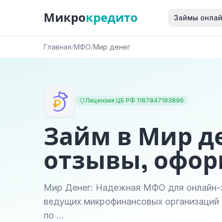
Микро
кредито
Займы онла
Главная
/
МФО
/
Мир денег
Лицензия ЦБ РФ 1187847193896
Займ в Мир де
отзывы, офо
Мир Денег: Надежная МФО для онлайн-
ведущих микрофинансовых организаций 
по …