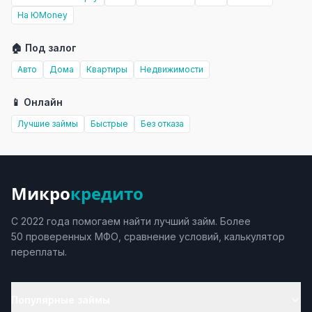
На ЮMoney
🏠 Под залог
Авто
Дома
Квартиры
Недвижимости
📱 Онлайн
Лучшие займы
Быстрые
Без отказа
Микро
кредито
С 2022 года помогаем найти лучший займ. Более
50 проверенных МФО, сравнение условий, калькулятор
переплаты.
Популярные займы