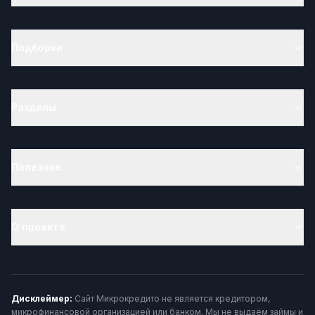
Подборки
Разделы
Полезное
О проекте
Дисклеймер:
Сайт Микрокредито не является кредитором,
микрофинансовой организацией или банком. Мы не выдаём займы и