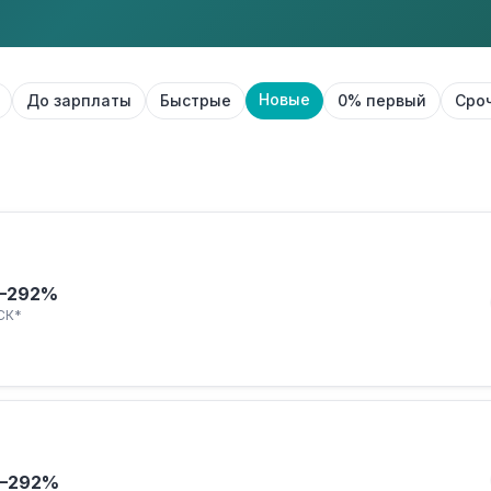
Новые
До зарплаты
Быстрые
0% первый
Сро
–292%
СК*
–292%