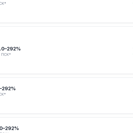
СК*
.
0–292%
ПСК*
–292%
СК*
0–292%