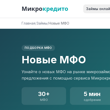
Микро
кредито
Займы онла
Главная
/
Займы
/
Новые МФО
ПОДБОРКА МФО
Новые МФО
Узнайте о новых МФО на рынке микрозаймо
предложения с помощью сервиса Микрокр
30+
5 мин
МФО
одобрение