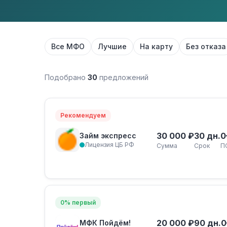
Все МФО
Лучшие
На карту
Без отказа
Подобрано
30
предложений
Рекомендуем
30 000 ₽
30 дн.
0
Займ экспресс
Лицензия ЦБ РФ
Сумма
Срок
П
0% первый
20 000 ₽
90 дн.
0
МФК Пойдём!