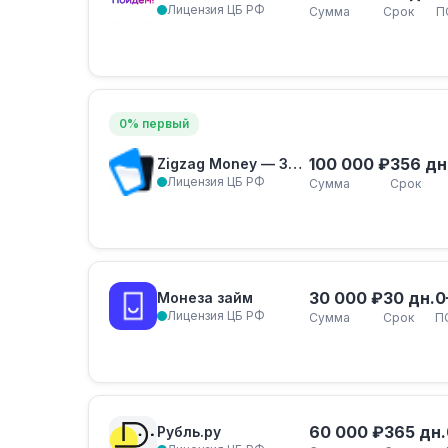
Лицензия ЦБ РФ
Сумма
Срок
П
0% первый
100 000 ₽
356 дн
Zigzag Money — Залог ПТС
Лицензия ЦБ РФ
Сумма
Срок
30 000 ₽
30 дн.
0
Монеза займ
Лицензия ЦБ РФ
Сумма
Срок
П
60 000 ₽
365 дн.
Рубль.ру