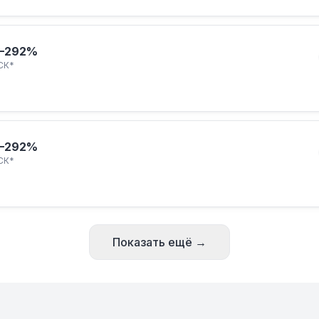
–292%
СК*
–292%
СК*
Показать ещё →