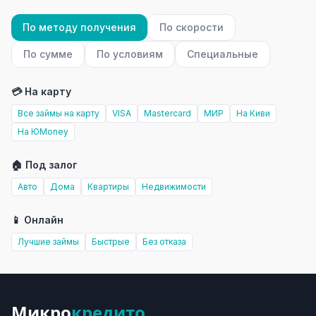
По методу получения
По скорости
По сумме
По условиям
Специальные
💳 На карту
Все займы на карту
VISA
Mastercard
МИР
На Киви
На ЮMoney
🏠 Под залог
Авто
Дома
Квартиры
Недвижимости
📱 Онлайн
Лучшие займы
Быстрые
Без отказа
Микро
кредито