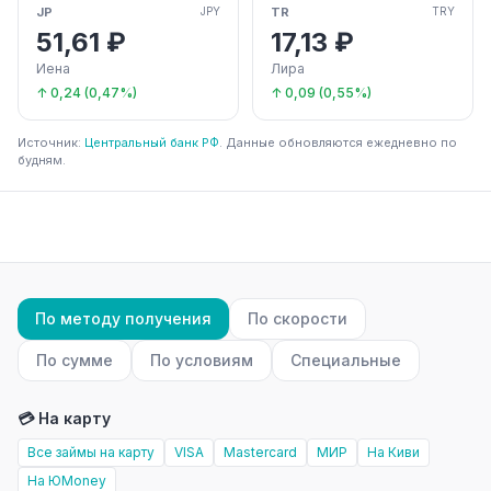
JP
TR
JPY
TRY
51,61 ₽
17,13 ₽
Иена
Лира
↑ 0,24 (0,47%)
↑ 0,09 (0,55%)
Источник:
Центральный банк РФ
. Данные обновляются ежедневно по
будням.
По методу получения
По скорости
По сумме
По условиям
Специальные
💳 На карту
Все займы на карту
VISA
Mastercard
МИР
На Киви
На ЮMoney