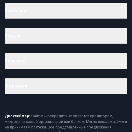
Подборки
Разделы
Полезное
О проекте
Дисклеймер:
Сайт Микрокредито не является кредитором,
микрофинансовой организацией или банком. Мы не выдаём займы и
не принимаем платежи. Все представленные предложения