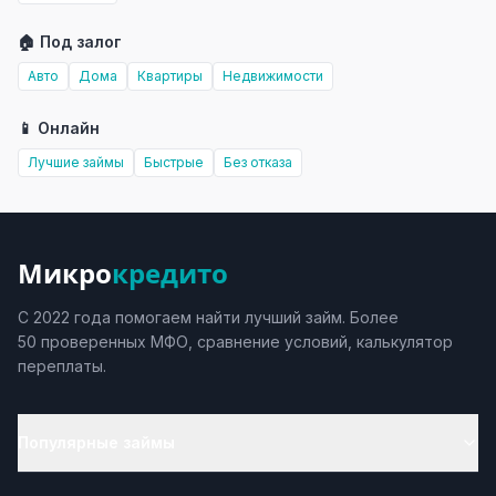
🏠 Под залог
Авто
Дома
Квартиры
Недвижимости
📱 Онлайн
Лучшие займы
Быстрые
Без отказа
Микро
кредито
С 2022 года помогаем найти лучший займ. Более
50 проверенных МФО, сравнение условий, калькулятор
переплаты.
Популярные займы