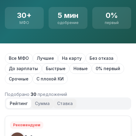
30+
5 мин
0%
МФО
одобрение
первый
Все МФО
Лучшие
На карту
Без отказа
До зарплаты
Быстрые
Новые
0% первый
Срочные
С плохой КИ
Подобрано
30
предложений
Рейтинг
Сумма
Ставка
Рекомендуем