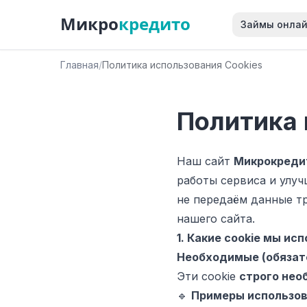
Микро
кредито
Займы онла
Главная
/
Политика использования Cookies
Политика 
Наш сайт
Микрокреди
работы сервиса и улуч
не передаём данные т
нашего сайта.
1. Какие cookie мы ис
Необходимые (обязат
Эти cookie
строго не
🔹
Примеры использов