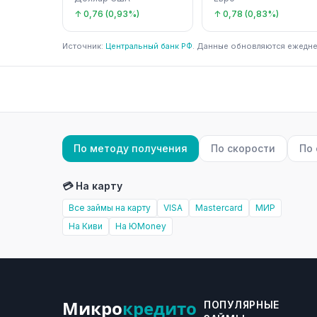
↑ 0,76 (0,93%)
↑ 0,78 (0,83%)
Источник:
Центральный банк РФ
. Данные обновляются ежедне
По методу получения
По скорости
По
💳 На карту
Все займы на карту
VISA
Mastercard
МИР
На Киви
На ЮMoney
Микро
кредито
ПОПУЛЯРНЫЕ