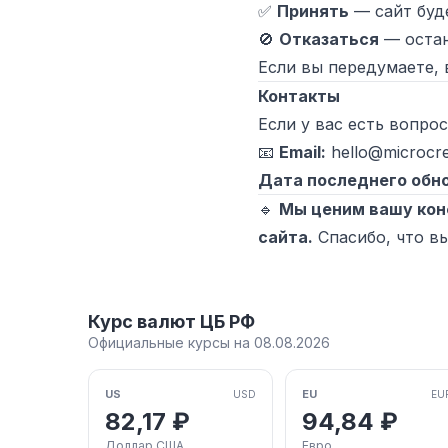
✅
Принять
— сайт буд
🚫
Отказаться
— остан
Если вы передумаете, 
Контакты
Если у вас есть вопро
📧
Email:
hello@microcre
Дата последнего обн
🔹
Мы ценим вашу кон
сайта.
Спасибо, что вы
Курс валют ЦБ РФ
Официальные курсы на 08.08.2026
US
EU
USD
EU
82,17 ₽
94,84 ₽
Доллар США
Евро