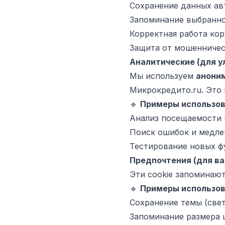
Сохранение данных авт
Запоминание выбранног
Корректная работа кор
Защита от мошенническ
Аналитические (для у
Мы используем
анони
Микрокредито.ru. Это 
🔹
Примеры использов
Анализ посещаемости (
Поиск ошибок и медлен
Тестирование новых ф
Предпочтения (для ва
Эти cookie запоминаю
🔹
Примеры использов
Сохранение темы (свет
Запоминание размера 