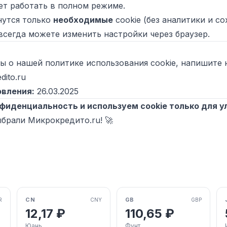
ет работать в полном режиме.
утся только
необходимые
cookie (без аналитики и со
всегда можете изменить настройки через браузер.
сы о нашей политике использования cookie, напишите 
dito.ru
овления:
26.03.2025
фиденциальность и используем cookie только для 
брали Микрокредито.ru! 🚀
CN
GB
R
CNY
GBP
12,17 ₽
110,65 ₽
Юань
Фунт