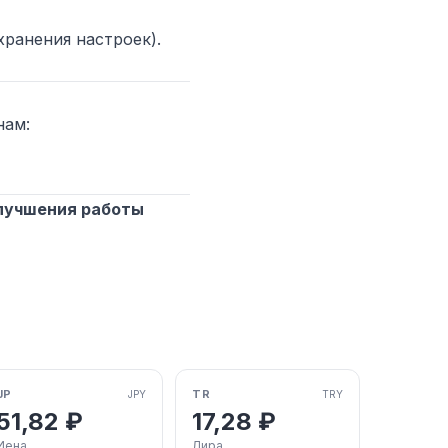
хранения настроек).
нам:
улучшения работы
JP
TR
JPY
TRY
51,82 ₽
17,28 ₽
Иена
Лира