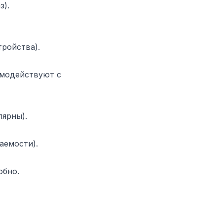
з).
тройства).
имодействуют с
лярны).
аемости).
обно.