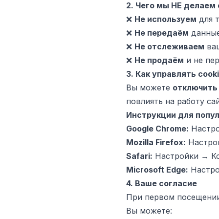
2. Чего мы НЕ делаем 
❌
Не используем
для 
❌
Не передаём
данные 
❌
Не отслеживаем
ваш
❌
Не продаём
и не пе
3. Как управлять cook
Вы можете
отключить
повлиять на работу сай
Инструкции для попул
Google Chrome:
Настро
Mozilla Firefox:
Настрой
Safari:
Настройки → Ко
Microsoft Edge:
Настро
4. Ваше согласие
При первом посещении
Вы можете: