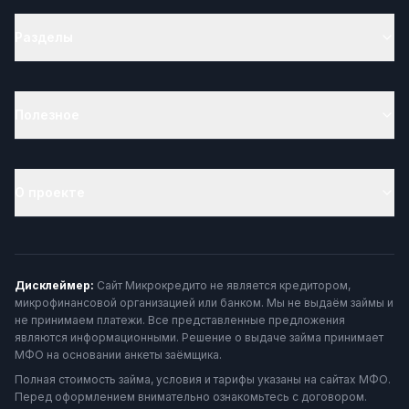
Разделы
Полезное
О проекте
Дисклеймер:
Сайт Микрокредито не является кредитором,
микрофинансовой организацией или банком. Мы не выдаём займы и
не принимаем платежи. Все представленные предложения
являются информационными. Решение о выдаче займа принимает
МФО на основании анкеты заёмщика.
Полная стоимость займа, условия и тарифы указаны на сайтах МФО.
Перед оформлением внимательно ознакомьтесь с договором.