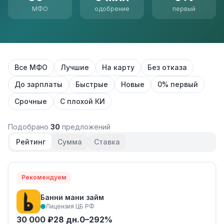
МФО
одобрение
первый
Все МФО
Лучшие
На карту
Без отказа
До зарплаты
Быстрые
Новые
0% первый
Срочные
С плохой КИ
Подобрано
30
предложений
Рейтинг
Сумма
Ставка
Рекомендуем
Банни мани займ
Лицензия ЦБ РФ
30 000 ₽
28 дн.
0–292%