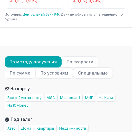
↓ 0,15 (-0,28%)
↓ 0,05 (-0,29%)
Источник:
Центральный банк РФ
. Данные обновляются ежедневно по
будням.
По методу получения
По скорости
По сумме
По условиям
Специальные
💳 На карту
Все займы на карту
VISA
Mastercard
МИР
На Киви
На ЮMoney
🏠 Под залог
Авто
Дома
Квартиры
Недвижимости