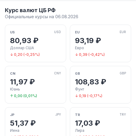
Курс валют ЦБ РФ
Официальные курсы на 06.08.2026
US
EU
USD
EUR
80,93 ₽
93,19 ₽
Доллар США
Евро
↓ 0,20 (-0,25%)
↓ 0,39 (-0,42%)
CN
GB
CNY
GBP
11,97 ₽
108,83 ₽
Юань
Фунт
↑ 0,00 (0,01%)
↓ 0,19 (-0,17%)
JP
TR
JPY
TRY
51,37 ₽
17,03 ₽
Иена
Лира