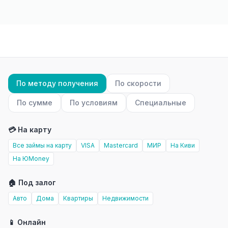
По методу получения
По скорости
По сумме
По условиям
Специальные
💳 На карту
Все займы на карту
VISA
Mastercard
МИР
На Киви
На ЮMoney
🏠 Под залог
Авто
Дома
Квартиры
Недвижимости
📱 Онлайн