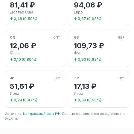
81,41 ₽
94,06 ₽
Доллар США
Евро
↑ 0,48 (0,59%)
↑ 0,87 (0,93%)
CN
GB
CNY
GBP
12,06 ₽
109,73 ₽
Юань
Фунт
↑ 0,10 (0,80%)
↑ 0,90 (0,83%)
JP
TR
JPY
TRY
51,61 ₽
17,13 ₽
Иена
Лира
↑ 0,24 (0,47%)
↑ 0,09 (0,55%)
Источник:
Центральный банк РФ
. Данные обновляются ежедневно по
будням.