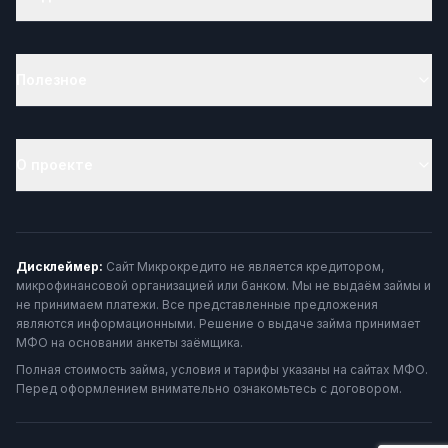
Полезное
О проекте
Дисклеймер:
Сайт Микрокредито не является кредитором,
микрофинансовой организацией или банком. Мы не выдаём займы и
не принимаем платежи. Все представленные предложения
являются информационными. Решение о выдаче займа принимает
МФО на основании анкеты заёмщика.
Полная стоимость займа, условия и тарифы указаны на сайтах МФО.
Перед оформлением внимательно ознакомьтесь с договором.