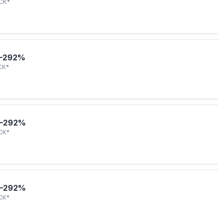
СК*
–292%
СК*
–292%
СК*
–292%
СК*