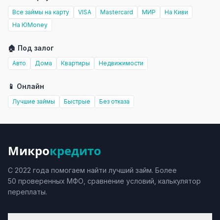
Все займы на карту
VISA
Mastercard
МИР
На Киви
На ЮMoney
🏠 Под залог
Авто
Дома
Квартиры
Недвижимости
📱 Онлайн
Лучшие займы
Быстрые
Без отказа
Микро
кредито
С 2022 года помогаем найти лучший займ. Более
50 проверенных МФО, сравнение условий, калькулятор
переплаты.