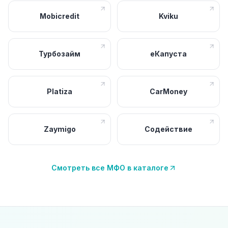
Mobicredit
Kviku
Турбозайм
еКапуста
Platiza
CarMoney
Zaymigo
Содействие
Смотреть все МФО в каталоге