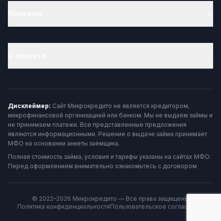
Полезное
О проекте
Дисклеймер:
Сайт Микрокредито не является кредитором,
микрофинансовой организацией или банком. Мы не выдаём займы и
не принимаем платежи. Все представленные предложения
являются информационными. Решение о выдаче займа принимает
МФО на основании анкеты заёмщика.
Полная стоимость займа, условия и тарифы указаны на сайтах МФО.
Перед оформлением внимательно ознакомьтесь с договором.
© 2022–2026 Микрокредито — Все права защищены
Политика конфиденциальности
Пользовательское соглашение