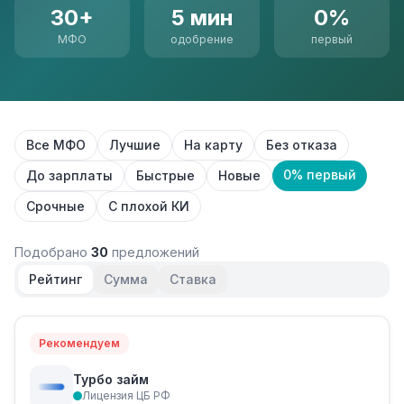
30+
5 мин
0%
МФО
одобрение
первый
Все МФО
Лучшие
На карту
Без отказа
0% первый
До зарплаты
Быстрые
Новые
Срочные
С плохой КИ
Подобрано
30
предложений
Рейтинг
Сумма
Ставка
Рекомендуем
Турбо займ
Лицензия ЦБ РФ