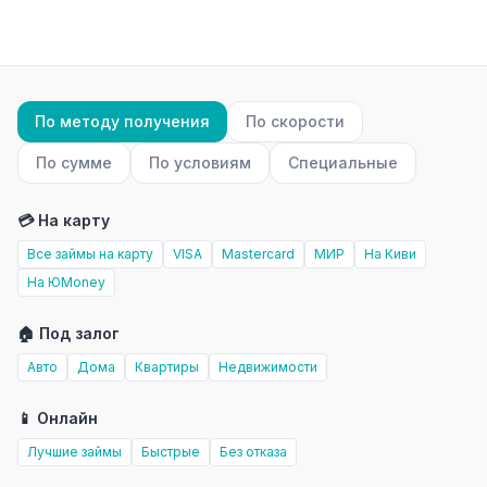
По методу получения
По скорости
По сумме
По условиям
Специальные
💳 На карту
Все займы на карту
VISA
Mastercard
МИР
На Киви
На ЮMoney
🏠 Под залог
Авто
Дома
Квартиры
Недвижимости
📱 Онлайн
Лучшие займы
Быстрые
Без отказа