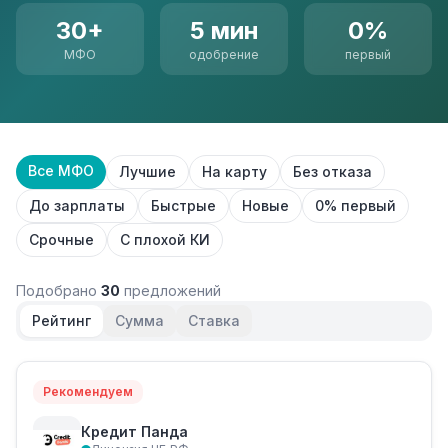
30+
5 мин
0%
МФО
одобрение
первый
Все МФО
Лучшие
На карту
Без отказа
До зарплаты
Быстрые
Новые
0% первый
Срочные
С плохой КИ
Подобрано
30
предложений
Рейтинг
Сумма
Ставка
Рекомендуем
Кредит Панда