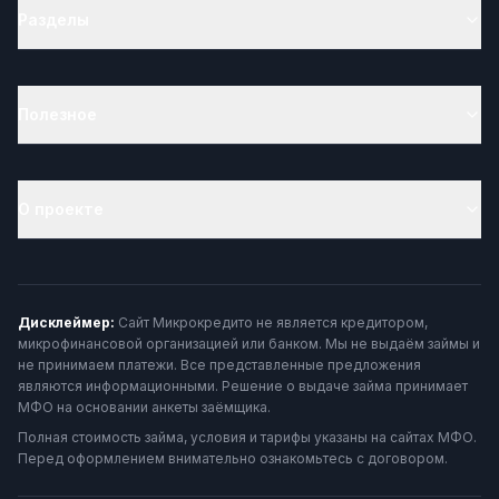
Разделы
Полезное
О проекте
Дисклеймер:
Сайт Микрокредито не является кредитором,
микрофинансовой организацией или банком. Мы не выдаём займы и
не принимаем платежи. Все представленные предложения
являются информационными. Решение о выдаче займа принимает
МФО на основании анкеты заёмщика.
Полная стоимость займа, условия и тарифы указаны на сайтах МФО.
Перед оформлением внимательно ознакомьтесь с договором.