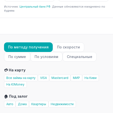
Источник:
Центральный банк РФ
. Данные обновляются ежедневно по
будням.
По методу получения
По скорости
По сумме
По условиям
Специальные
💳 На карту
Все займы на карту
VISA
Mastercard
МИР
На Киви
На ЮMoney
🏠 Под залог
Авто
Дома
Квартиры
Недвижимости