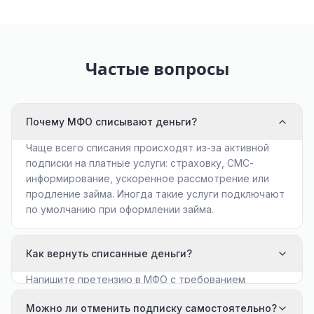
Частые вопросы
Почему МФО списывают деньги?
Чаще всего списания происходят из-за активной
подписки на платные услуги: страховку, СМС-
информирование, ускоренное рассмотрение или
продление займа. Иногда такие услуги подключают
по умолчанию при оформлении займа.
Как вернуть списанные деньги?
Напишите претензию в МФО с требованием
вернуть средства, если услуга была подключена
Можно ли отменить подписку самостоятельно?
без вашего согласия. Если ответа нет в течение 10