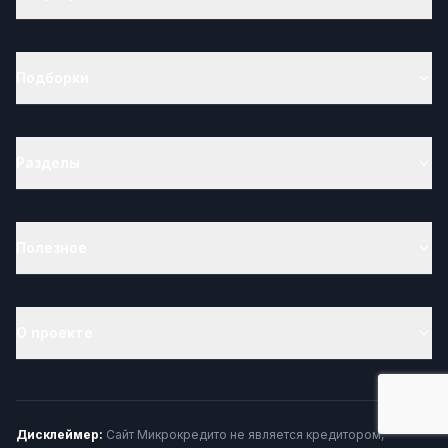
предложениями, следуйте простым правилам: не
оставляйте свой номер на сомнительных сайтах,
используйте отдельный email для финансовых операций и
внимательно читайте договоры. Если вы всё же решили
Подборки
взять микрозайм, выбирайте проверенные организации
через
Микрокредито
— мы гарантируем прозрачные
условия и минимум спама.
Разделы
Полезное
О проекте
Дисклеймер:
Сайт Микрокредито не является кредитором,