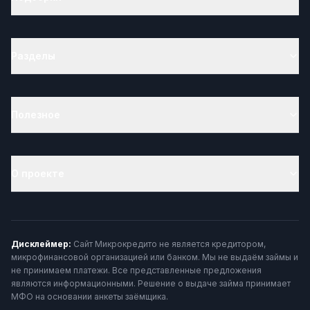
Разделы
Полезное
О проекте
Дисклеймер:
Сайт Микрокредито не является кредитором,
микрофинансовой организацией или банком. Мы не выдаём займы и
не принимаем платежи. Все представленные предложения
являются информационными. Решение о выдаче займа принимает
МФО на основании анкеты заёмщика.