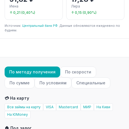
Иена
Лира
↑ 0,21 (0,40%)
↑ 0,15 (0,90%)
Источник:
Центральный банк РФ
. Данные обновляются ежедневно по
будням.
По методу получения
По скорости
По сумме
По условиям
Специальные
💳 На карту
Все займы на карту
VISA
Mastercard
МИР
На Киви
На ЮMoney
🏠 Под залог