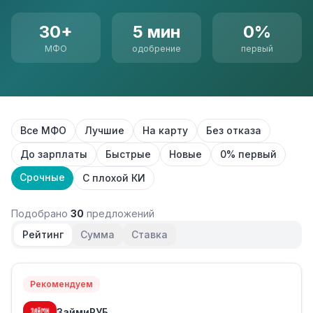
30+
5 мин
0%
МФО
одобрение
первый
Все МФО
Лучшие
На карту
Без отказа
До зарплаты
Быстрые
Новые
0% первый
Срочные
С плохой КИ
Подобрано
30
предложений
Рейтинг
Сумма
Ставка
Рекомендуем
ЗаймиРУБ