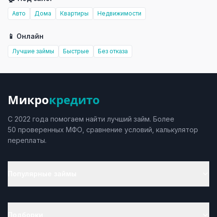
Авто
Дома
Квартиры
Недвижимости
📱 Онлайн
Лучшие займы
Быстрые
Без отказа
Микро
кредито
С 2022 года помогаем найти лучший займ. Более
50 проверенных МФО, сравнение условий, калькулятор
переплаты.
Популярные займы
Подборки