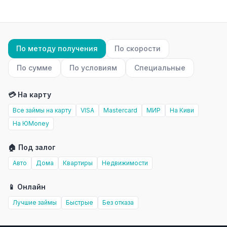
По методу получения
По скорости
По сумме
По условиям
Специальные
💳 На карту
Все займы на карту
VISA
Mastercard
МИР
На Киви
На ЮMoney
🏠 Под залог
Авто
Дома
Квартиры
Недвижимости
📱 Онлайн
Лучшие займы
Быстрые
Без отказа