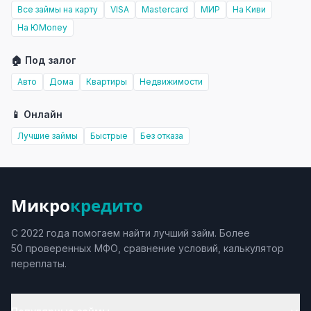
Все займы на карту
VISA
Mastercard
МИР
На Киви
На ЮMoney
🏠 Под залог
Авто
Дома
Квартиры
Недвижимости
📱 Онлайн
Лучшие займы
Быстрые
Без отказа
Микро
кредито
С 2022 года помогаем найти лучший займ. Более
50 проверенных МФО, сравнение условий, калькулятор
переплаты.