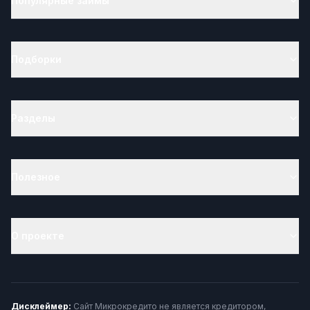
Популярные займы
Подборки
Разделы
Полезное
О проекте
Дисклеймер:
Сайт Микрокредито не является кредитором,