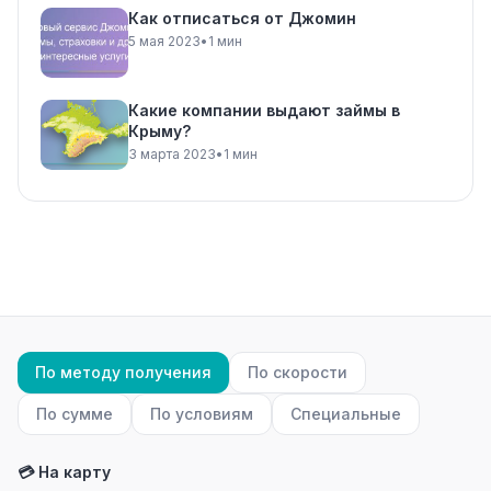
Как отписаться от Джомин
5 мая 2023
•
1 мин
Какие компании выдают займы в
Крыму?
3 марта 2023
•
1 мин
По методу получения
По скорости
По сумме
По условиям
Специальные
💳 На карту