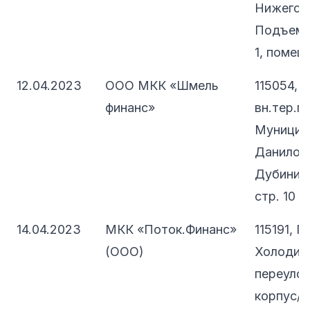
Нижегоро
Подъемна
1, помещ.
12.04.2023
ООО МКК «Шмель
115054, 
финанс»
вн.тер.г.
Муницип
Даниловс
Дубининс
стр. 10
14.04.2023
МКК «Поток.Финанс»
115191, 
(ООО)
Холодил
переулок
корпус/с