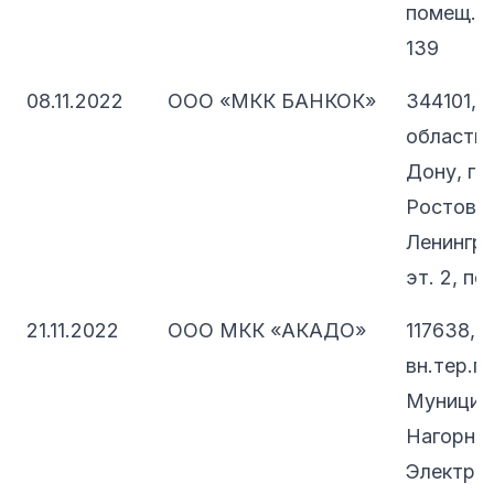
помещ. 1/
139
08.11.2022
ООО «МКК БАНКОК»
344101, 
область,
Дону, г.о
Ростов-н
Ленинград
эт. 2, по
21.11.2022
ООО МКК «АКАДО»
117638, 
вн.тер.г.
Муницип
Нагорный
Электрол