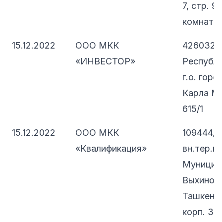
7, стр. 9
комната 
15.12.2022
ООО МКК
426032,
«ИНВЕСТОР»
Республи
г.о. горо
Карла Ма
615/1
15.12.2022
ООО МКК
109444, 
«Квалификация»
вн.тер.г.
Муницип
Выхино-Ж
Ташкентск
корп. 3, 