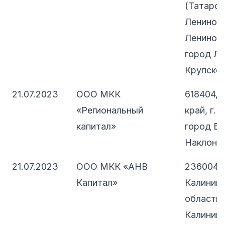
(Татарста
Лениного
Лениного
город Ле
Крупской,
21.07.2023
ООО МКК
618404, 
«Региональный
край, г. 
капитал»
город Бе
Наклонны
21.07.2023
ООО МКК «АНВ
236004,
Капитал»
Калинин
область, 
Калининг