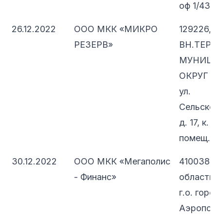
оф 1/43А
26.12.2022
ООО МКК «МИКРО
129226, 
РЕЗЕРВ»
ВН.ТЕР.Г
МУНИЦ
ОКРУГ 
ул.
Сельскох
д. 17, к. 1
помещ. 1
30.12.2022
ООО МКК «Мегаполис
410038, 
- Финанс»
область,
г.о. горо
Аэропорт