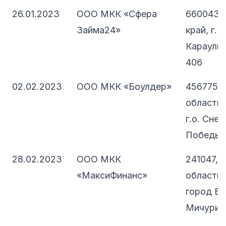
26.01.2023
ООО МКК «Сфера
660043,
Займа24»
край, г. 
Караульна
406
02.02.2023
ООО МКК «Боулдер»
456775, 
область,
г.о. Снеж
Победы, д
28.02.2023
ООО МКК
241047, 
«МаксиФинанс»
область, 
город Бр
Мичурина