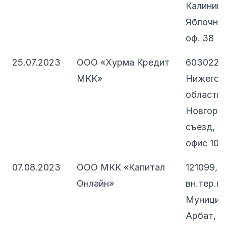
Калининг
Яблочная,
оф. 38
25.07.2023
ООО «Хурма Кредит
603022,
МКК»
Нижегор
область,
Новгород
съезд, д
офис 103
07.08.2023
ООО МКК «Капитал
121099, 
Онлайн»
вн.тер.г.
Муницип
Арбат, п