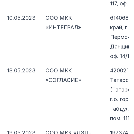
117, оф. 
10.05.2023
ООО МКК
614068, 
«ИНТЕГРАЛ»
край, г. 
Пермский
Данщина,
оф. 14/1
18.05.2023
ООО МКК
420021, 
«СОГЛАСИЕ»
Татарст
(Татарста
г.о. горо
Габдуллы 
пом. 1117
19.05.2023
ООО МКК «ДЗП-
197374, 