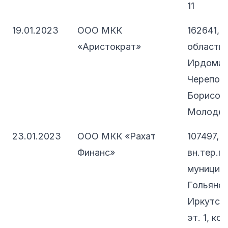
11
19.01.2023
ООО МКК
162641, 
«Аристократ»
область, 
Ирдоматс
Черепове
Борисово
Молодежн
23.01.2023
ООО МКК «Рахат
107497, 
Финанс»
вн.тер.г.
муниципа
Гольянов
Иркутская
эт. 1, ко