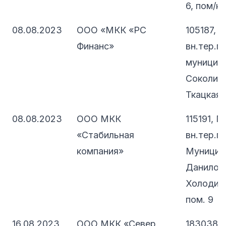
6, пом/к
08.08.2023
ООО «МКК «РС
105187, 
Финанс»
вн.тер.г.
муниципа
Соколина
Ткацкая,
08.08.2023
ООО МКК
115191, 
«Стабильная
вн.тер.г.
компания»
Муницип
Даниловс
Холодильн
пом. 9
16.08.2023
ООО МКК «Север
183038,