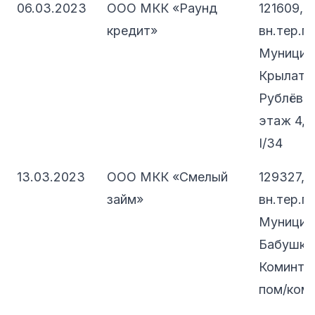
06.03.2023
ООО МКК «Раунд
121609, 
кредит»
вн.тер.г.
Муницип
Крылатск
Рублёвск
этаж 4, 
I/34
13.03.2023
ООО МКК «Смелый
129327, 
займ»
вн.тер.г.
Муницип
Бабушкин
Коминтер
пом/комн