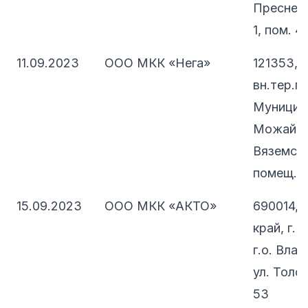
Пресненск
1, пом. 
11.09.2023
ООО МКК «Нега»
121353, 
вн.тер.г.
Муницип
Можайски
Вяземская,
помещ. 2
15.09.2023
ООО МКК «АКТО»
690014, 
край, г.
г.о. Вла
ул. Толст
53