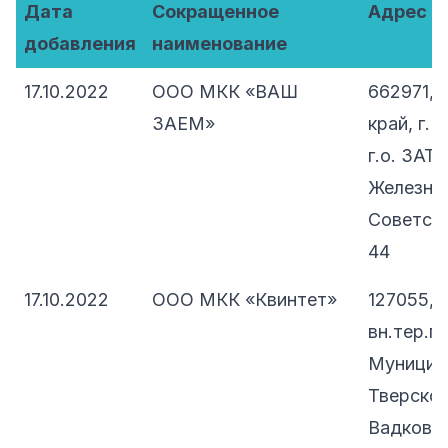
Дата
Сокращенное
Адрес
добавления
наименование
17.10.2022
ООО МКК «ВАШ
662971, 
ЗАЕМ»
край, г.
г.о. ЗАТ
Железног
Советска
44
17.10.2022
ООО МКК «Квинтет»
127055, 
вн.тер.г.
Муницип
Тверской
Вадковски