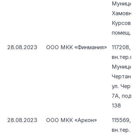
Муницип
Хамовник
Курсовой,
помещ. 1
28.08.2023
ООО МКК «Финмания»
117208, 
вн.тер.г.
Муницип
Чертанов
ул. Черт
7А, подв.
138
28.08.2023
ООО МКК «Аркон»
115569, 
вн.тер. г.