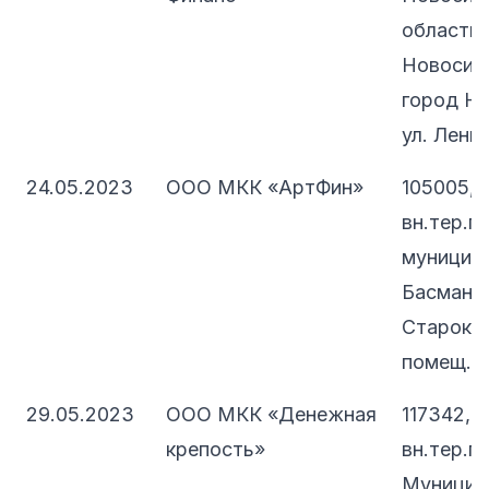
область, 
Новосиби
город Но
ул. Ленина
24.05.2023
ООО МКК «АртФин»
105005, 
вн.тер.г.
муниципа
Басманны
Старокир
помещ. 1
29.05.2023
ООО МКК «Денежная
117342, 
крепость»
вн.тер.г.
Муницип