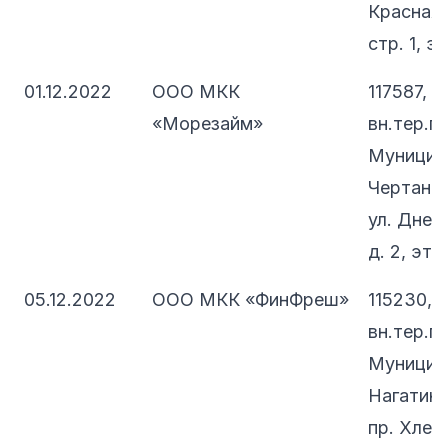
Красная 
стр. 1, э
01.12.2022
ООО МКК
117587, 
«Морезайм»
вн.тер.г.
Муницип
Чертанов
ул. Днеп
д. 2, эт. 
05.12.2022
ООО МКК «ФинФреш»
115230, 
вн.тер.г.
Муницип
Нагатино
пр. Хлеб