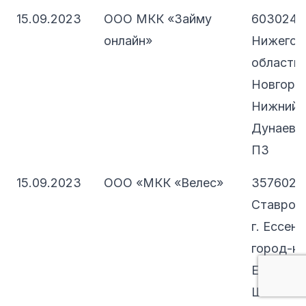
15.09.2023
ООО МКК «Займу
603024,
онлайн»
Нижегор
область,
Новгород
Нижний Н
Дунаева,
П3
15.09.2023
ООО «МКК «Велес»
357602,
Ставропо
г. Ессент
город-к
Ессентуки
Шоссейна