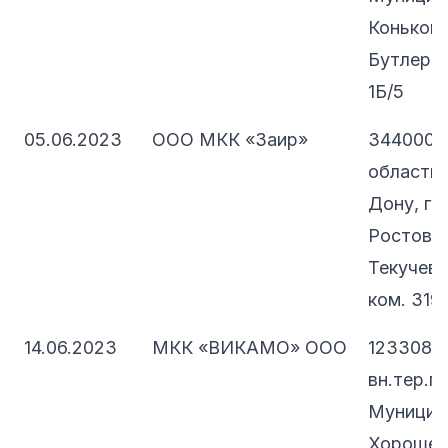
Коньково
Бутлерова
1Б/5
05.06.2023
ООО МКК «Заир»
344000, 
область,
Дону, г.о
Ростов-н
Текучева
ком. 319
14.06.2023
МКК «ВИКАМО» ООО
123308, 
вн.тер.г.
Муницип
Хорошевс