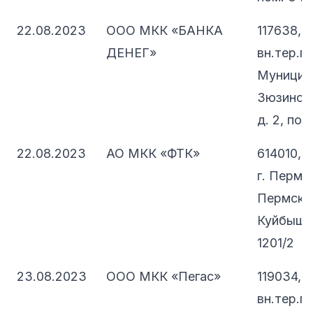
22.08.2023
ООО МКК «БАНКА
117638, 
ДЕНЕГ»
вн.тер.г.
Муницип
Зюзино, 
д. 2, пом
22.08.2023
АО МКК «ФТК»
614010, 
г. Пермь,
Пермский
Куйбышев
1201/2
23.08.2023
ООО МКК «Пегас»
119034, 
вн.тер.г.