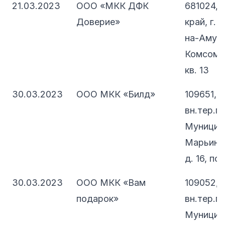
21.03.2023
ООО «МКК ДФК
681024, 
Доверие»
край, г.
на-Амуре
Комсомол
кв. 13
30.03.2023
ООО МКК «Билд»
109651, 
вн.тер.г.
Муницип
Марьино,
д. 16, по
30.03.2023
ООО МКК «Вам
109052, 
подарок»
вн.тер.г.
Муницип