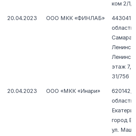
ком 2/1/1
20.04.2023
ООО МКК «ФИНЛАБ»
443041, 
область, 
Самара, 
Ленински
Ленинская
этаж 7, 
31/756
20.04.2023
ООО «МКК «Инари»
620142, 
область, 
Екатеринб
город Ек
ул. Машин