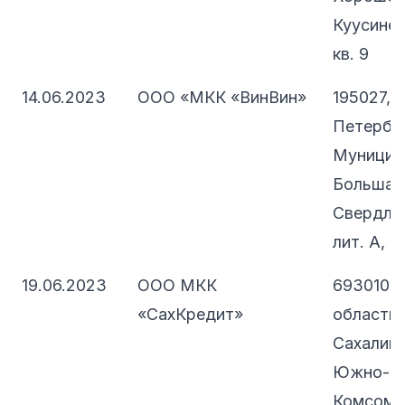
Куусинена
кв. 9
14.06.2023
ООО «МКК «ВинВин»
195027, 
Петербург
Муницип
Большая 
Свердлов
лит. А, п
19.06.2023
ООО МКК
693010, 
«СахКредит»
область,
Сахалинск
Южно-Сах
Комсомол