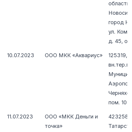
область, 
Новосиби
город Но
ул. Комм
д. 45, оф
10.07.2023
ООО МКК «Аквариус»
125319, 
вн.тер.г.
Муницип
Аэропорт
Черняховс
пом. 10Н
11.07.2023
ООО «МКК Деньги и
423258, 
точка»
Татарст