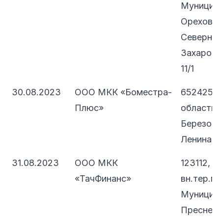
Муницип
Орехово
Северное
Захарова,
11/1
30.08.2023
ООО МКК «Боместра-
652425,
Плюс»
область -
Березовс
Ленина, д
31.08.2023
ООО МКК
123112, 
«ТачФинанс»
вн.тер.г.
Муницип
Пресненс