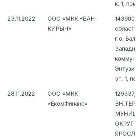
к. 1, пом.
23.11.2022
ООО «МКК «БАН-
143900, 
КИРЫЧ»
область,
г.о. Бала
Западна
коммунал
Энтузиас
эт. 1, пом
28.11.2022
ООО «МКК
129337, 
«ЕкомФинанс»
ВН.ТЕР.Г
МУНИЦ
ОКРУГ
ЯРОСЛАВ