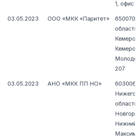
1, офис 2
03.05.2023
ООО «МКК «Паритет»
650070, 
область -
Кемерово
Кемеровс
Молодежн
207
03.05.2023
АНО «МКК ПП НО»
603006,
Нижегор
область,
Новгород
Нижний Н
Максима 