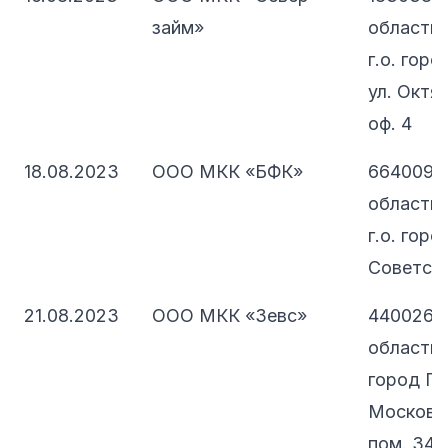
займ»
область,
г.о. гор
ул. Октяб
оф. 4
18.08.2023
ООО МКК «БФК»
664009, 
область, 
г.о. горо
Советская
21.08.2023
ООО МКК «Зевс»
440026, 
область, 
город Пе
Московск
пом. 34