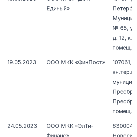
Единый»
Петербург
Муницип
№ 65, ул
д. 12, к. 
помещ. 5
19.05.2023
ООО МКК «ФинПост»
107061, 
вн.тер.г.
муниципа
Преображ
Преображ
помещ. 
24.05.2023
ООО МКК «ЭлТи-
630004,
Финанс»
Новосиб