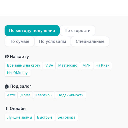
По методу получения
По скорости
По сумме
По условиям
Специальные
💳 На карту
Все займы на карту
VISA
Mastercard
МИР
На Киви
На ЮMoney
🏠 Под залог
Авто
Дома
Квартиры
Недвижимости
📱 Онлайн
Лучшие займы
Быстрые
Без отказа