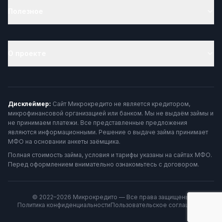
Полезное
О проекте
Дисклеймер:
Сайт Микрокредито не является кредитором,
микрофинансовой организацией или банком. Мы не выдаём займы и
не принимаем платежи. Все представленные предложения
являются информационными. Решение о выдаче займа принимает
МФО на основании анкеты заёмщика.
Полная стоимость займа, условия и тарифы указаны на сайтах МФО.
Перед оформлением внимательно ознакомьтесь с договором.
© 2022–2026 Микрокредито — Все права защищены
Политика конфиденциальности
Пользовательское соглашение