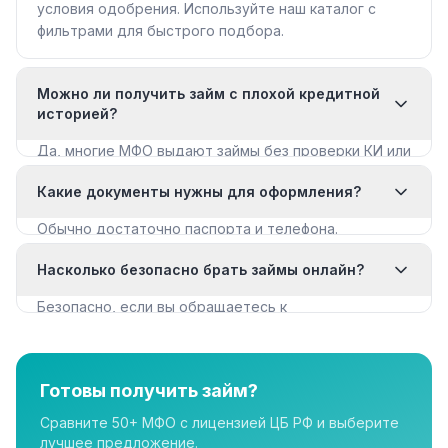
условия одобрения. Используйте наш каталог с
фильтрами для быстрого подбора.
Можно ли получить займ с плохой кредитной
историей?
Да, многие МФО выдают займы без проверки КИ или
с мягкими требованиями. Смотрите раздел «Займы
Какие документы нужны для оформления?
с плохой КИ».
Обычно достаточно паспорта и телефона.
Некоторые МФО запрашивают дополнительные
Насколько безопасно брать займы онлайн?
документы для крупных сумм.
Безопасно, если вы обращаетесь к
лицензированным МФО из реестра ЦБ РФ. Все
организации в нашем каталоге имеют лицензию.
Готовы получить займ?
Сравните 50+ МФО с лицензией ЦБ РФ и выберите
лучшее предложение.