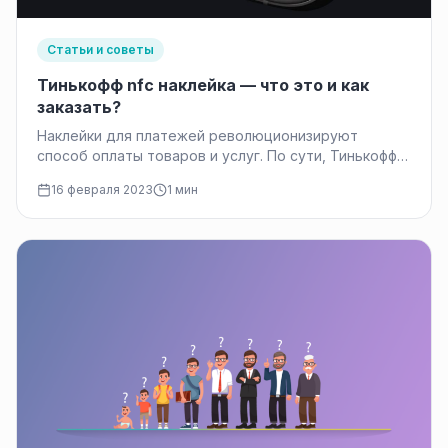
Статьи и советы
Тинькофф nfc наклейка — что это и как
заказать?
Наклейки для платежей революционизируют
способ оплаты товаров и услуг. По сути, Тинькофф
nfc наклейка — это тонкая пластиковая этикетка
16 февраля 2023
1 мин
выпускаемая банком…