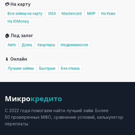
💳 На карту
Все займы на карту
VISA
Mastercard
МИР
На Киви
На ЮMoney
🏠 Под залог
Авто
Дома
Квартиры
Недвижимости
📱 Онлайн
Лучшие займы
Быстрые
Без отказа
Микро
кредито
С 2022 года помогаем найти лучший займ. Более
50 проверенных МФО, сравнение условий, калькулятор
переплаты.