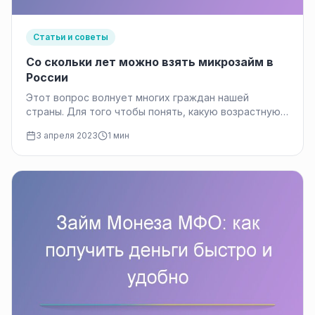
Статьи и советы
Со скольки лет можно взять микрозайм в
России
Этот вопрос волнует многих граждан нашей
страны. Для того чтобы понять, какую возрастную
категорию обслуживают микрофинансовые
3 апреля 2023
1 мин
организации, необходимо…