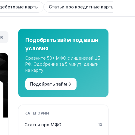
 дебетовые карты
Статьи про кредитные карты
Стат
ые
Подобрать займ под ваши
условия
Сравните 50+ МФО с лицензией ЦБ
РФ. Одобрение за 5 минут, деньги
на карту.
Подобрать займ
КАТЕГОРИИ
Статьи про МФО
10