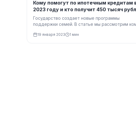
Кому помогут по ипотечным кредитам 
2023 году и кто получит 450 тысяч руб
на ипотеку?
Государство создает новые программы
поддержки семей. В статье мы рассмотрим ко
обеспечат помощь по ипотечным кредитам в
19 января 2023
1 мин
2023…