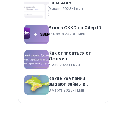
Папа займ
9 июня 2023
•
1 мин
Вход в ОККО по Сбер ID
12 марта 2023
•
1 мин
Как отписаться от
Джомин
5 мая 2023
•
1 мин
Какие компании
выдают займы в
Крыму?
3 марта 2023
•
1 мин