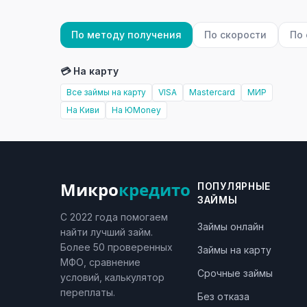
По методу получения
По скорости
По
💳 На карту
Все займы на карту
VISA
Mastercard
МИР
На Киви
На ЮMoney
Микро
кредито
ПОПУЛЯРНЫЕ
ЗАЙМЫ
С 2022 года помогаем
Займы онлайн
найти лучший займ.
Более 50 проверенных
Займы на карту
МФО, сравнение
Срочные займы
условий, калькулятор
переплаты.
Без отказа