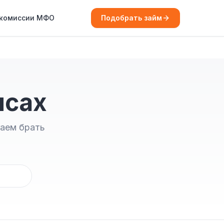
 комиссии МФО
Подобрать займ
нсах
гаем брать