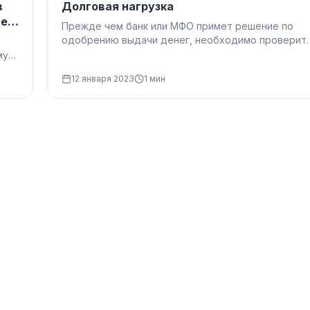
в
Долговая нагрузка
лей
Прежде чем банк или МФО примет решение по
одобрению выдачи денег, необходимо проверит
платежеспособность гражданина. В течении I…
му
12 января 2023
1 мин