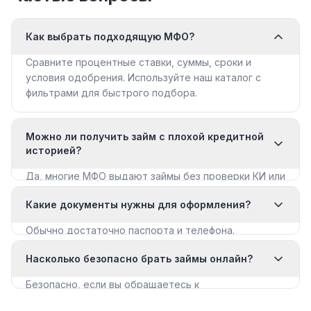
Как выбрать подходящую МФО?
Сравните процентные ставки, суммы, сроки и
условия одобрения. Используйте наш каталог с
фильтрами для быстрого подбора.
Можно ли получить займ с плохой кредитной
историей?
Да, многие МФО выдают займы без проверки КИ или
с мягкими требованиями. Смотрите раздел «Займы
Какие документы нужны для оформления?
с плохой КИ».
Обычно достаточно паспорта и телефона.
Некоторые МФО запрашивают дополнительные
Насколько безопасно брать займы онлайн?
документы для крупных сумм.
Безопасно, если вы обращаетесь к
лицензированным МФО из реестра ЦБ РФ. Все