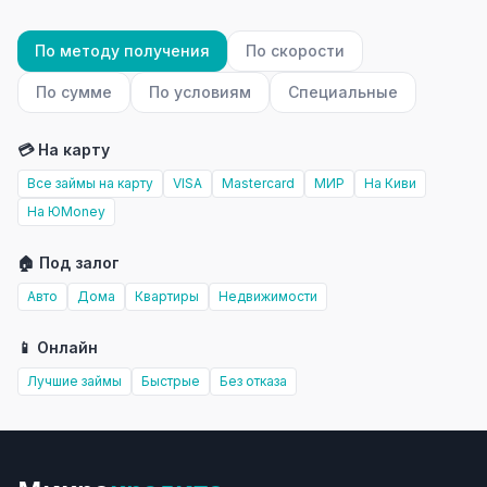
По методу получения
По скорости
По сумме
По условиям
Специальные
💳 На карту
Все займы на карту
VISA
Mastercard
МИР
На Киви
На ЮMoney
🏠 Под залог
Авто
Дома
Квартиры
Недвижимости
📱 Онлайн
Лучшие займы
Быстрые
Без отказа