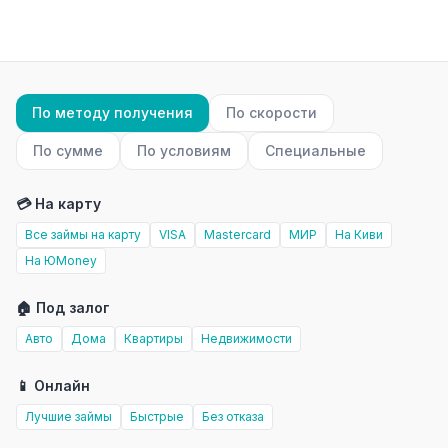
По методу получения
По скорости
По сумме
По условиям
Специальные
💳 На карту
Все займы на карту
VISA
Mastercard
МИР
На Киви
На ЮMoney
🏠 Под залог
Авто
Дома
Квартиры
Недвижимости
📱 Онлайн
Лучшие займы
Быстрые
Без отказа