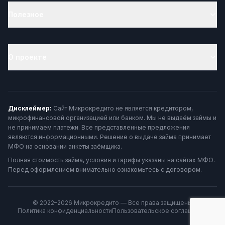
Полезное
О проекте
Дисклеймер:
Сайт Микрокредито не является кредитором,
микрофинансовой организацией или банком. Мы не выдаём займы и
не принимаем платежи. Все представленные предложения
являются информационными. Решение о выдаче займа принимает
МФО на основании анкеты заёмщика.
Полная стоимость займа, условия и тарифы указаны на сайтах МФО.
Перед оформлением внимательно ознакомьтесь с договором.
© 2022–2026 Микрокредито — Все права защищены
Политика конфиденциальности
Пользовательское соглашение