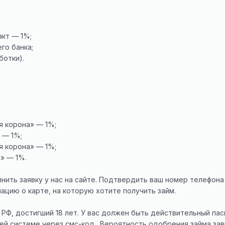
кт — 1%;
го банка;
ботки).
я корона» — 1%;
 — 1%;
я корона» — 1%;
» — 1%.
ить заявку у нас на сайте. Подтвердить ваш номер телефона
ацию о карте, на которую хотите получить займ.
РФ, достигший 18 лет. У вас должен быть действительный пас
й системе через смс-код. Вероятность одобрения займа зав