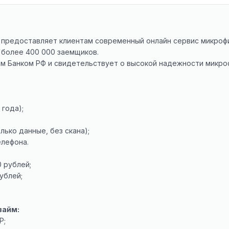
а предоставляет клиентам современный онлайн сервис микроф
 более 400 000 заемщиков.
м Банком РФ и свидетельствует о высокой надежности микроф
 года);
ько данные, без скана);
елефона.
0 рублей;
ублей;
займ:
Р;