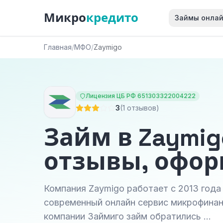
Микро
кредито
Займы онла
Главная
/
МФО
/
Zaymigo
Лицензия ЦБ РФ 651303322004222
3
(1 отзывов)
Займ в Zaymig
отзывы, офо
Компания Zaymigo работает с 2013 года
современный онлайн сервис микрофинан
компании Займиго займ обратились …