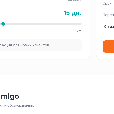
Срок
15 дн.
Переп
К во
30 дн.
 акция для новых клиентов
ymigo
я и обслуживания.