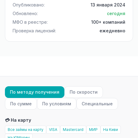
Опубликовано:
13 января 2024
Обновлено:
сегодня
МФО в реестре:
100+ компаний
Проверка лицензий:
ежедневно
По методу получения
По скорости
По сумме
По условиям
Специальные
💳 На карту
Все займы на карту
VISA
Mastercard
МИР
На Киви
На ЮMoney