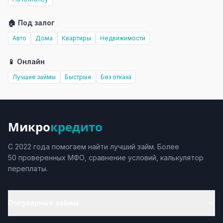
🏠 Под залог
Авто
Дома
Квартиры
Недвижимости
📱 Онлайн
Лучшие займы
Быстрые
Без отказа
Микро
кредито
С 2022 года помогаем найти лучший займ. Более
50 проверенных МФО, сравнение условий, калькулятор
переплаты.
Популярные займы