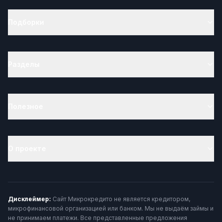
Подборки
Разделы
Полезное
О проекте
Дисклеймер:
Сайт Микрокредито не является кредитором,
микрофинансовой организацией или банком. Мы не выдаём займы и
не принимаем платежи. Все представленные предложения