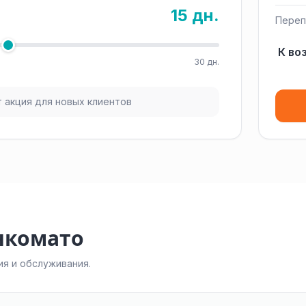
15 дн.
Переп
К во
30 дн.
 акция для новых клиентов
нкомато
я и обслуживания.