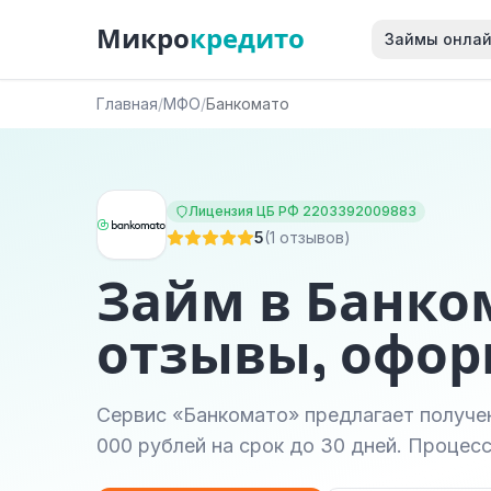
Микро
кредито
Займы онла
Главная
/
МФО
/
Банкомато
Лицензия ЦБ РФ 2203392009883
5
(1 отзывов)
Займ в Банко
отзывы, офо
Сервис «Банкомато» предлагает получе
000 рублей на срок до 30 дней. Процес