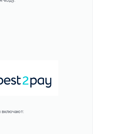
R-коду:
я включают: