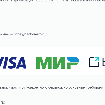
по ИНН организации: 1683004497, оплата также возможна по Q
займа» —
https://bankomato.ru/
 зависимости от конкретного сервиса, но основные требовани
ИЛС.