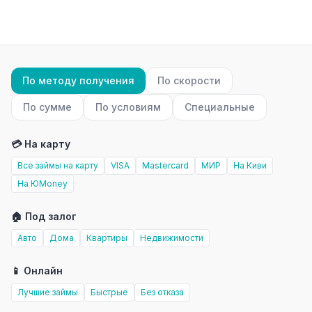
По методу получения
По скорости
По сумме
По условиям
Специальные
💳 На карту
Все займы на карту
VISA
Mastercard
МИР
На Киви
На ЮMoney
🏠 Под залог
Авто
Дома
Квартиры
Недвижимости
📱 Онлайн
Лучшие займы
Быстрые
Без отказа