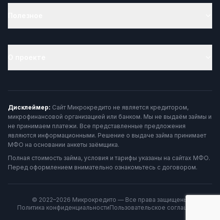
Полезное
О проекте
Дисклеймер:
Сайт Микрокредито не является кредитором,
микрофинансовой организацией или банком. Мы не выдаём займы и
не принимаем платежи. Все представленные предложения
являются информационными. Решение о выдаче займа принимает
МФО на основании анкеты заёмщика.
Полная стоимость займа, условия и тарифы указаны на сайтах МФО.
Перед оформлением внимательно ознакомьтесь с договором.
© 2022–2026 Микрокредито — Все права защищены
Политика конфиденциальности
Пользовательское соглашение