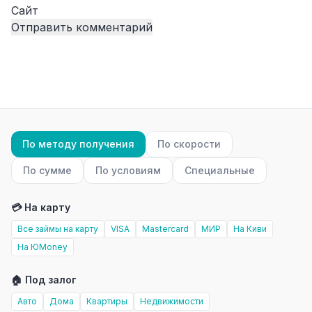
Сайт
По методу получения
По скорости
По сумме
По условиям
Специальные
💳 На карту
Все займы на карту
VISA
Mastercard
МИР
На Киви
На ЮMoney
🏠 Под залог
Авто
Дома
Квартиры
Недвижимости