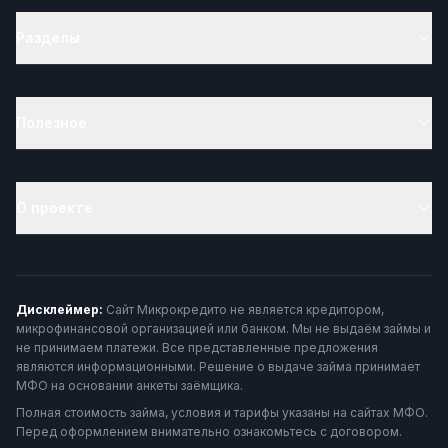
Разделы
Полезное
О проекте
Дисклеймер:
Сайт Микрокредито не является кредитором,
микрофинансовой организацией или банком. Мы не выдаём займы и
не принимаем платежи. Все представленные предложения
являются информационными. Решение о выдаче займа принимает
МФО на основании анкеты заёмщика.
Полная стоимость займа, условия и тарифы указаны на сайтах МФО.
Перед оформлением внимательно ознакомьтесь с договором.