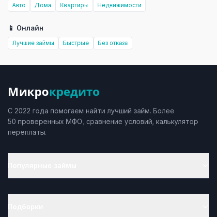
Авто
Дома
Квартиры
Недвижимости
📱 Онлайн
Лучшие займы
Быстрые
Без отказа
Микро
кредито
С 2022 года помогаем найти лучший займ. Более
50 проверенных МФО, сравнение условий, калькулятор
переплаты.
Популярные займы
Подборки