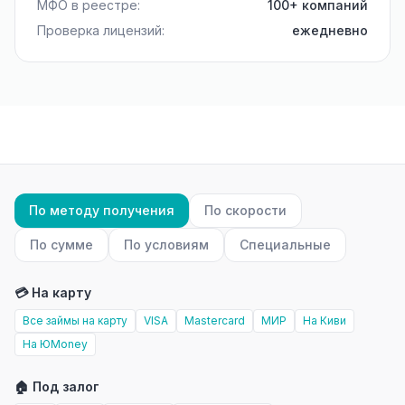
МФО в реестре:
100+ компаний
Проверка лицензий:
ежедневно
По методу получения
По скорости
По сумме
По условиям
Специальные
💳 На карту
Все займы на карту
VISA
Mastercard
МИР
На Киви
На ЮMoney
🏠 Под залог