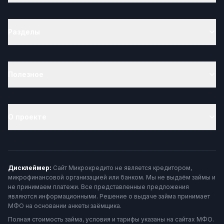
Разделы
Полезное
О проекте
Дисклеймер:
Сайт Микрокредито не является кредитором,
микрофинансовой организацией или банком. Мы не выдаём займы и
не принимаем платежи. Все представленные предложения
являются информационными. Решение о выдаче займа принимает
МФО на основании анкеты заёмщика.
Полная стоимость займа, условия и тарифы указаны на сайтах МФО.