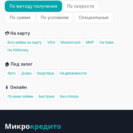
По методу получения
По скорости
По сумме
По условиям
Специальные
💳 На карту
Все займы на карту
VISA
Mastercard
МИР
На Киви
На ЮMoney
🏠 Под залог
Авто
Дома
Квартиры
Недвижимости
📱 Онлайн
Лучшие займы
Быстрые
Без отказа
Микро
кредито