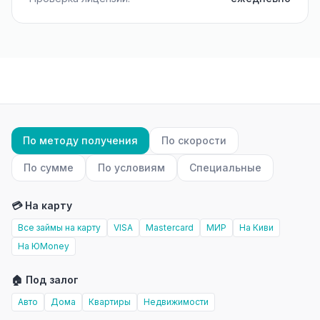
По методу получения
По скорости
По сумме
По условиям
Специальные
💳 На карту
Все займы на карту
VISA
Mastercard
МИР
На Киви
На ЮMoney
🏠 Под залог
Авто
Дома
Квартиры
Недвижимости