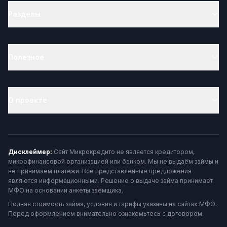
Разделы
Полезное
О проекте
Дисклеймер:
Сайт Микрокредито не является кредитором,
микрофинансовой организацией или банком. Мы не выдаём займы и
не принимаем платежи. Все представленные предложения
являются информационными. Решение о выдаче займа принимает
МФО на основании анкеты заёмщика.
Полная стоимость займа, условия и тарифы указаны на сайтах МФО.
Перед оформлением внимательно ознакомьтесь с договором.