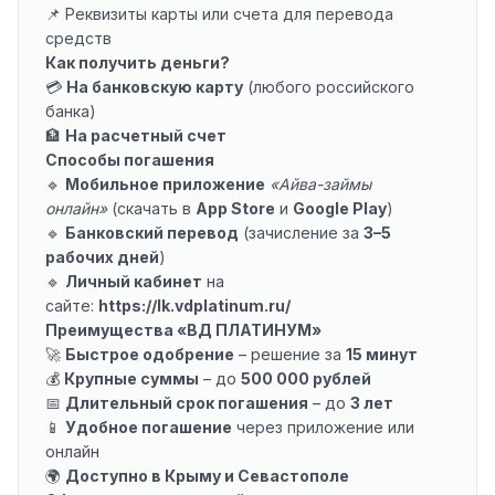
📌 Реквизиты карты или счета для перевода
средств
Как получить деньги?
💳
На банковскую карту
(любого российского
банка)
🏦
На расчетный счет
Способы погашения
🔹
Мобильное приложение
«Айва-займы
онлайн»
(скачать в
App Store
и
Google Play
)
🔹
Банковский перевод
(зачисление за
3–5
рабочих дней
)
🔹
Личный кабинет
на
сайте:
https://lk.vdplatinum.ru/
Преимущества «ВД ПЛАТИНУМ»
🚀
Быстрое одобрение
– решение за
15 минут
💰
Крупные суммы
– до
500 000 рублей
📅
Длительный срок погашения
– до
3 лет
📱
Удобное погашение
через приложение или
онлайн
🌍
Доступно в Крыму и Севастополе