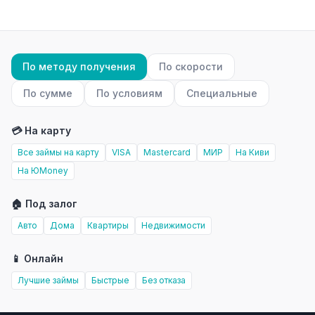
По методу получения
По скорости
По сумме
По условиям
Специальные
💳 На карту
Все займы на карту
VISA
Mastercard
МИР
На Киви
На ЮMoney
🏠 Под залог
Авто
Дома
Квартиры
Недвижимости
📱 Онлайн
Лучшие займы
Быстрые
Без отказа