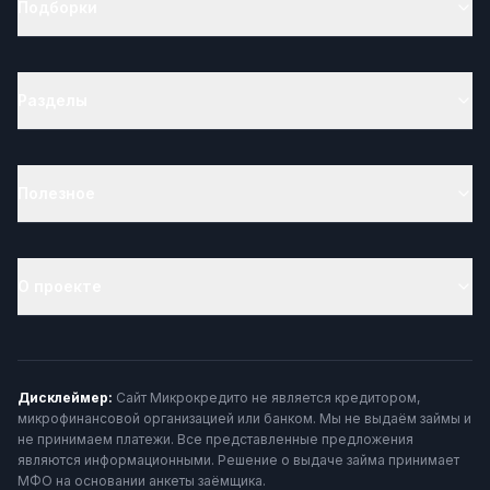
Подборки
Разделы
Полезное
О проекте
Дисклеймер:
Сайт Микрокредито не является кредитором,
микрофинансовой организацией или банком. Мы не выдаём займы и
не принимаем платежи. Все представленные предложения
являются информационными. Решение о выдаче займа принимает
МФО на основании анкеты заёмщика.