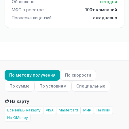
Обновлено:
сегодня
МФО в реестре:
100+ компаний
Проверка лицензий:
ежедневно
По методу получения
По скорости
По сумме
По условиям
Специальные
💳 На карту
Все займы на карту
VISA
Mastercard
МИР
На Киви
На ЮMoney