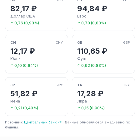
US
EU
82,17 ₽
94,84 ₽
Доллар США
Евро
↑ 0,76 (0,93%)
↑ 0,78 (0,83%)
CN
GB
CNY
GBP
12,17 ₽
110,65 ₽
Юань
Фунт
↑ 0,10 (0,84%)
↑ 0,92 (0,83%)
JP
TR
JPY
TRY
51,82 ₽
17,28 ₽
Иена
Лира
↑ 0,21 (0,40%)
↑ 0,15 (0,90%)
Источник:
Центральный банк РФ
. Данные обновляются ежедневно по
будням.