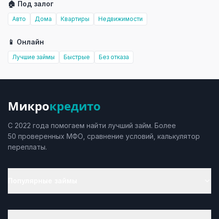
🏠 Под залог
Авто
Дома
Квартиры
Недвижимости
📱 Онлайн
Лучшие займы
Быстрые
Без отказа
Микро
кредито
С 2022 года помогаем найти лучший займ. Более
50 проверенных МФО, сравнение условий, калькулятор
переплаты.
Популярные займы