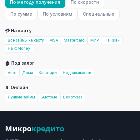
По методу получения
По скорости
По сумме
По условиям
Специальные
💳 На карту
Все займы на карту
VISA
Mastercard
МИР
На Киви
На ЮMoney
🏠 Под залог
Авто
Дома
Квартиры
Недвижимости
📱 Онлайн
Лучшие займы
Быстрые
Без отказа
Микро
кредито