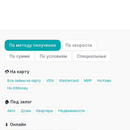
По методу получения
По скорости
По сумме
По условиям
Специальные
💳 На карту
Все займы на карту
VISA
Mastercard
МИР
На Киви
На ЮMoney
🏠 Под залог
Авто
Дома
Квартиры
Недвижимости
📱 Онлайн