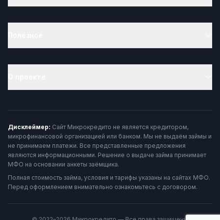
Полезное
О проекте
Дисклеймер:
Сайт Микрокредито не является кредитором,
микрофинансовой организацией или банком. Мы не выдаём займы и
не принимаем платежи. Все представленные предложения
являются информационными. Решение о выдаче займа принимает
МФО на основании анкеты заёмщика.
Полная стоимость займа, условия и тарифы указаны на сайтах МФО.
Перед оформлением внимательно ознакомьтесь с договором.
© 2022–2026 Микрокредито — Все права защищены