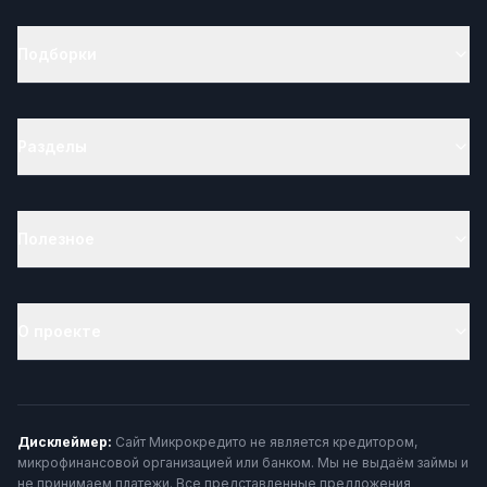
Подборки
Разделы
Полезное
О проекте
Дисклеймер:
Сайт Микрокредито не является кредитором,
микрофинансовой организацией или банком. Мы не выдаём займы и
не принимаем платежи. Все представленные предложения