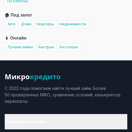
На ЮMoney
🏠 Под залог
Авто
Дома
Квартиры
Недвижимости
📱 Онлайн
Лучшие займы
Быстрые
Без отказа
Микро
кредито
С 2022 года помогаем найти лучший займ. Более
50 проверенных МФО, сравнение условий, калькулятор
переплаты.
Популярные займы