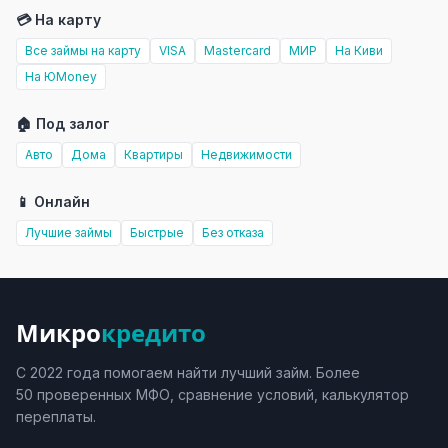
💳 На карту
Все займы на карту
VISA
Mastercard
МИР
На Киви
На ЮMoney
🏠 Под залог
Авто
Дома
Квартиры
Недвижимости
📱 Онлайн
Лучшие займы
Быстрые
Без отказа
Микро
кредито
С 2022 года помогаем найти лучший займ. Более
50 проверенных МФО, сравнение условий, калькулятор
переплаты.