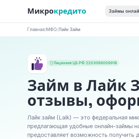
Микро
кредито
Займы онла
Главная
/
МФО
/
Лайк Займ
Лицензия ЦБ РФ 2203066009918
Займ в Лайк 
отзывы, офо
Лайк займ (Laik) — это федеральная ми
предлагающая удобные онлайн-займы на
предоставляет возможность получить 