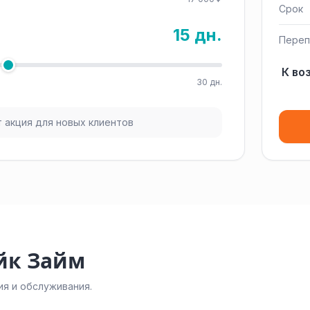
Срок
15 дн.
Переп
К во
30 дн.
 акция для новых клиентов
йк Займ
я и обслуживания.