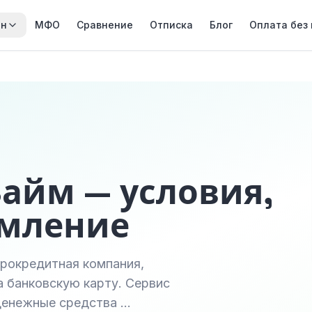
йн
МФО
Сравнение
Отписка
Блог
Оплата без
Займ — условия,
рмление
крокредитная компания,
 банковскую карту. Сервис
денежные средства …