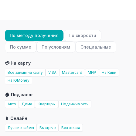
По методу получения
По скорости
По сумме
По условиям
Специальные
💳 На карту
Все займы на карту
VISA
Mastercard
МИР
На Киви
На ЮMoney
🏠 Под залог
Авто
Дома
Квартиры
Недвижимости
📱 Онлайн
Лучшие займы
Быстрые
Без отказа