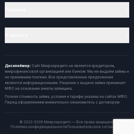
Полезное
О проекте
Дисклеймер:
Сайт Микрокредито не является кредитором,
микрофинансовой организацией или банком. Мы не выдаём займы и
не принимаем платежи. Все представленные предложения
являются информационными. Решение о выдаче займа принимает
МФО на основании анкеты заёмщика.
Полная стоимость займа, условия и тарифы указаны на сайтах МФО.
Перед оформлением внимательно ознакомьтесь с договором.
© 2022–2026 Микрокредито — Все права защищены
Политика конфиденциальности
Пользовательское соглашение