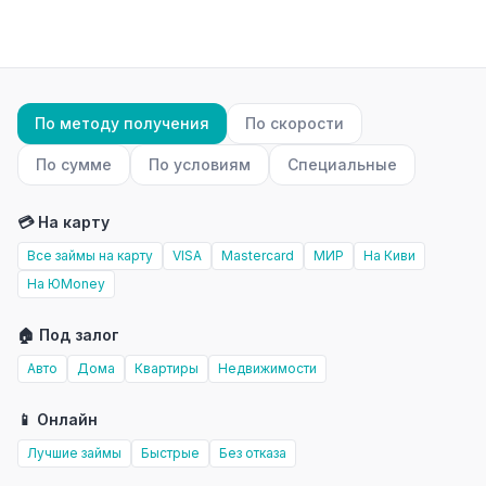
По методу получения
По скорости
По сумме
По условиям
Специальные
💳 На карту
Все займы на карту
VISA
Mastercard
МИР
На Киви
На ЮMoney
🏠 Под залог
Авто
Дома
Квартиры
Недвижимости
📱 Онлайн
Лучшие займы
Быстрые
Без отказа