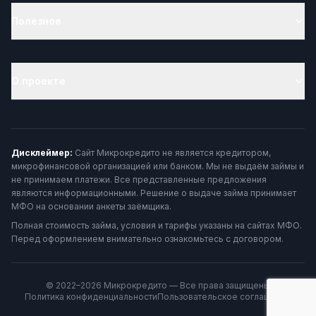
Полезное
О проекте
Дисклеймер:
Сайт Микрокредито не является кредитором,
микрофинансовой организацией или банком. Мы не выдаём займы и
не принимаем платежи. Все представленные предложения
являются информационными. Решение о выдаче займа принимает
МФО на основании анкеты заёмщика.
Полная стоимость займа, условия и тарифы указаны на сайтах МФО.
Перед оформлением внимательно ознакомьтесь с договором.
© 2022–2026 Микрокредито — Все права защищены
Политика конфиденциальности
Пользовательское соглашение