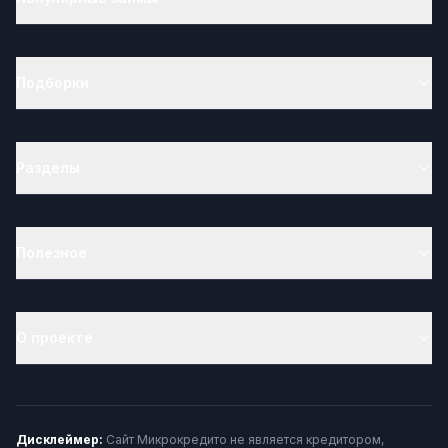
Подборки
Разделы
Полезное
О проекте
Дисклеймер:
Сайт Микрокредито не является кредитором,