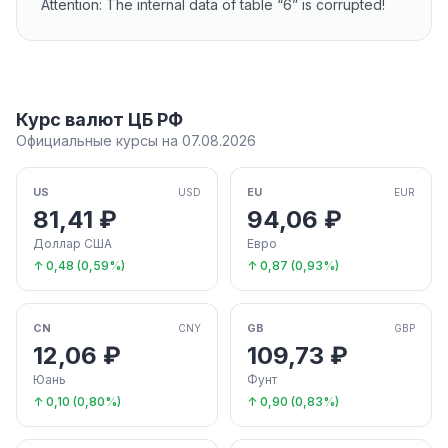
Attention: The internal data of table “6” is corrupted!
Курс валют ЦБ РФ
Официальные курсы на 07.08.2026
US
EU
USD
EUR
81,41 ₽
94,06 ₽
Доллар США
Евро
↑ 0,48 (0,59%)
↑ 0,87 (0,93%)
CN
GB
CNY
GBP
12,06 ₽
109,73 ₽
Юань
Фунт
↑ 0,10 (0,80%)
↑ 0,90 (0,83%)