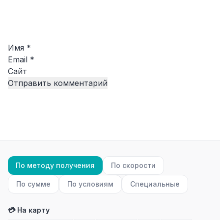
Имя
*
Email
*
Сайт
По методу получения
По скорости
По сумме
По условиям
Специальные
💳 На карту