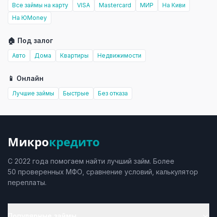
Все займы на карту
VISA
Mastercard
МИР
На Киви
На ЮMoney
🏠 Под залог
Авто
Дома
Квартиры
Недвижимости
📱 Онлайн
Лучшие займы
Быстрые
Без отказа
Микро
кредито
С 2022 года помогаем найти лучший займ. Более
50 проверенных МФО, сравнение условий, калькулятор
переплаты.
Популярные займы